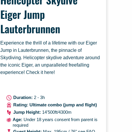
Eiger Jump
Lauterbrunnen
Experience the thrill of a lifetime with our Eiger
Jump in Lauterbrunnen, the pinnacle of
Skydiving. Helicopter skydive adventure around
the iconic Eiger, an unparalleled freefalling
experience! Check it here!
Duration:
2 - 3h
Rating: Ultimate combo (jump and flight)
Jump Height:
14'500ft/4300m
Age:
Under 18 years consent from parent is
required
Guest Height:
Max. 195cm / 76" see FAQ