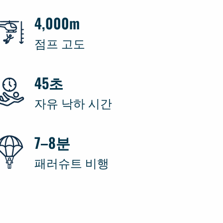
4,000m
점프 고도
45초
자유 낙하 시간
7–8분
패러슈트 비행