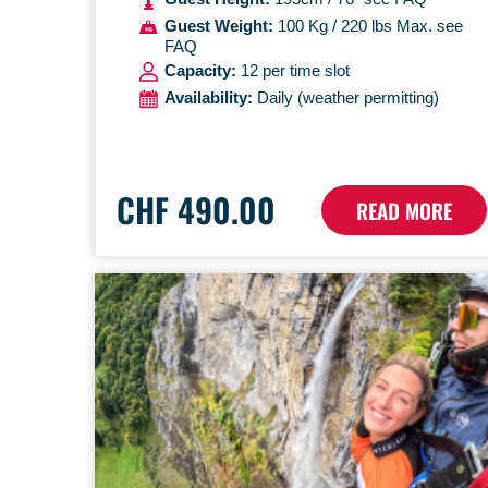
Guest Weight:
100 Kg / 220 lbs Max. see
FAQ
Capacity:
12 per time slot
Availability:
Daily (weather permitting)
CHF 490.00
READ MORE