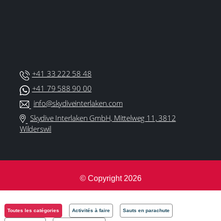
+41 33 222 58 48
+41 79 588 90 00
info@skydiveinterlaken.com
Skydive Interlaken GmbH, Mittelweg 11, 3812
Wilderswil
©‎ Copyright 2026
By
Lehype Digital Native
Toutes les catégories
Activités à faire
Sauts en parachute