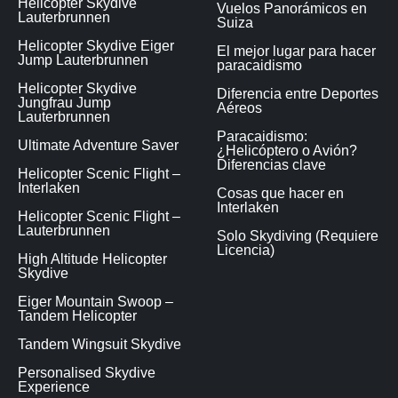
Helicopter Skydive
Vuelos Panorámicos en
Lauterbrunnen
Suiza
Helicopter Skydive Eiger
El mejor lugar para hacer
Jump Lauterbrunnen
paracaidismo
Helicopter Skydive
Diferencia entre Deportes
Jungfrau Jump
Aéreos
Lauterbrunnen
Paracaidismo:
Ultimate Adventure Saver
¿Helicóptero o Avión?
Diferencias clave
Helicopter Scenic Flight –
Interlaken
Cosas que hacer en
Interlaken
Helicopter Scenic Flight –
Lauterbrunnen
Solo Skydiving (Requiere
Licencia)
High Altitude Helicopter
Skydive
Eiger Mountain Swoop –
Tandem Helicopter
Tandem Wingsuit Skydive
Personalised Skydive
Experience